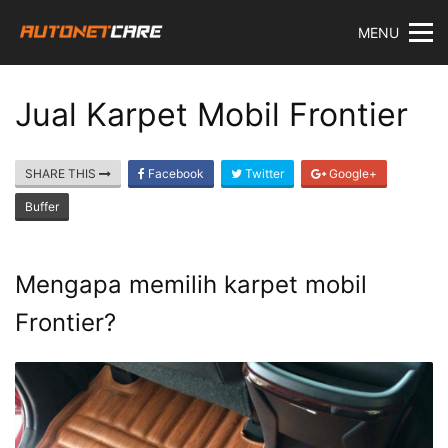
Skip
MENU
to
content
Jual Karpet Mobil Frontier
SHARE THIS
Facebook
Twitter
Google+
Buffer
Mengapa memilih karpet mobil
Frontier?